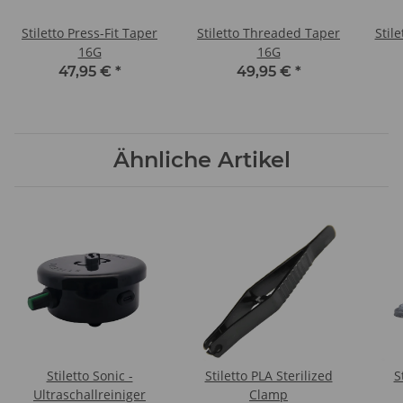
Stiletto Press-Fit Taper
Stiletto Threaded Taper
Stil
16G
16G
47,95 €
*
49,95 €
*
Ähnliche Artikel
Stiletto Sonic -
Stiletto PLA Sterilized
S
Ultraschallreiniger
Clamp