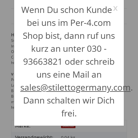
x
Wenn Du schon Kunde
Angaben zur Produktsicherheit
bei uns im Per-4.com
Shop bist, dann ruf uns
Herstellerinformationen:
Stiletto Piercing Supply Inc.
kurz an unter 030 -
Indianola Ave 4356
Ohio
Columbus, Vereinigte Staaten, 43214
93663821 oder schreib
https://www.stilettopiercing.com
uns eine Mail an
verantwortliche Person:
Per-4 Tattoo & Piercing, Inh. Tanja Peschke
sales@stilettogermany.com
.
Landsberger Allee 68a
Berlin
Berlin, Deutschland, 10249
Dann schalten wir Dich
media@per-4.com
https://www.per-4.com
frei.
Marke:
Stiletto
Versandgewicht:
0,04 kg