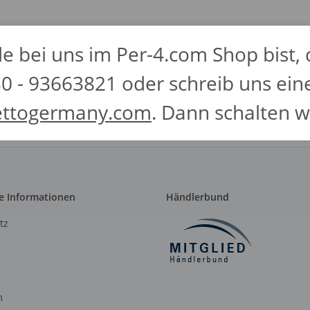
bei uns im Per-4.com Shop bist, 
0 - 93663821 oder schreib uns ein
lärung
regelmäßig und
lettogermany.com
. Dann schalten wi
timent per E-Mail zu.
e Informationen
Händlerbund
tz
m