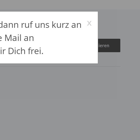
x
dann ruf uns kurz an
e Mail an
Abonnieren
r Dich frei.