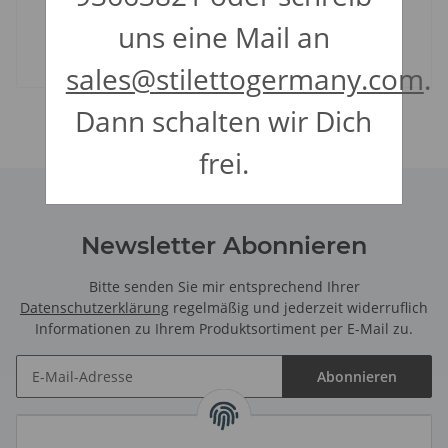
Skin Marker
uns eine Mail an
Werkzeuge
sales@stilettogermany.com
.
Dann schalten wir Dich
frei.
Newsletter Abonnieren
Bitte senden Sie mir entsprechend Ihrer
Datenschutzerklärung
regelmäßig und jederzeit widerruflich
Informationen zu Ihrem Produktsortiment per E-Mail zu.
Abonnieren