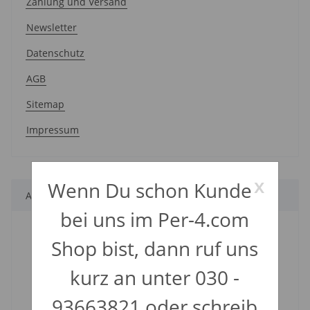
Zahlung und Versand
Newsletter
Datenschutz
AGB
Sitemap
Impressum
x
Wenn Du schon Kunde
Alle Kategorien
bei uns im Per-4.com
Einführhilfen
Shop bist, dann ruf uns
Nadeln
kurz an unter 030 -
Piercing Packs
Placement Rings
93663821 oder schreib