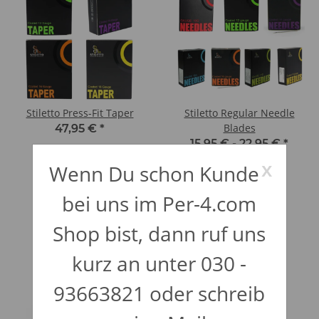
Stiletto Press-Fit Taper
Stiletto Regular Needle
Blades
47,95 €
*
15,95 € -
22,95 €
*
x
Wenn Du schon Kunde
bei uns im Per-4.com
Shop bist, dann ruf uns
kurz an unter 030 -
93663821 oder schreib